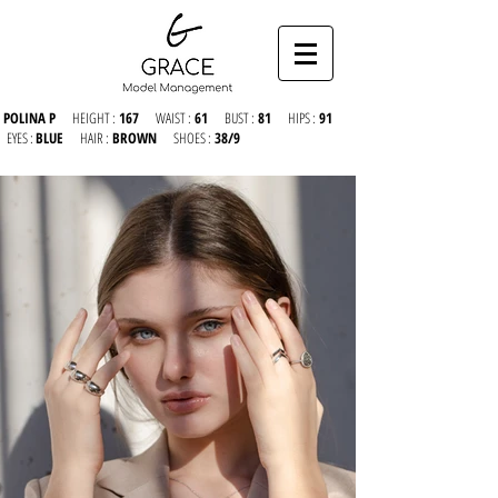
POLINA P
HEIGHT :
167
WAIST :
61
BUST :
81
HIPS :
91
EYES :
BLUE
HAIR :
BROWN
SHOES :
38/9