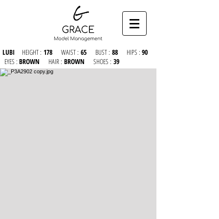
LUBI
HEIGHT :
178
WAIST :
65
BUST :
88
HIPS :
90
EYES :
BROWN
HAIR :
BROWN
SHOES :
39