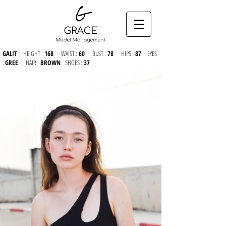
GALIT
HEIGHT :
168
WAIST :
60
BUST :
78
HIPS :
87
EYES
:
GREE
HAIR :
BROWN
SHOES :
37