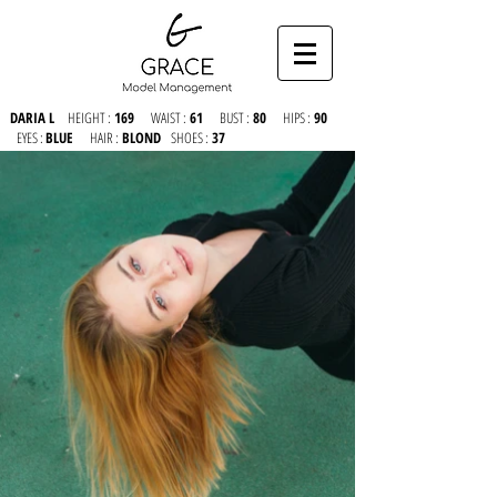
DARIA L
HEIGHT :
169
WAIST :
61
BUST :
80
HIPS :
90
EYES :
BLUE
HAIR :
BLOND
SHOES :
37